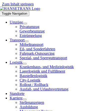
Zum Inhalt springen
Toggle Navigation
Umzüge
Privatumzug
Gewerbeumzug
Entrümpelung
Transport
Möbeltransport
Eil- und Sonderfahrten
Fuhrpark-Outsourcing
Spezial- und Sperrguttransport
Logistik
Krankenhaus- und Medizinlogistik
Lagerlogistik und Fulfillment
Baustellenlogistik
City-Logistik
Rollout / Rollback
Ausfall- und Urlaubsvertretung
Standorte
Karriere
Stellenanzeigen
Ausbildung