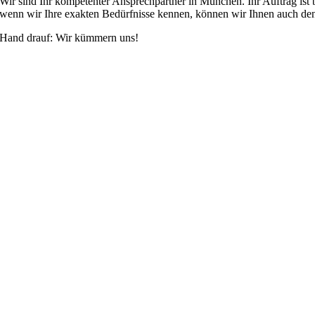
Wir sind Ihr kompetenter Ansprechpartner in München. Ihr Auftrag ist b
wenn wir Ihre exakten Bedürfnisse kennen, können wir Ihnen auch den
Hand drauf: Wir kümmern uns!