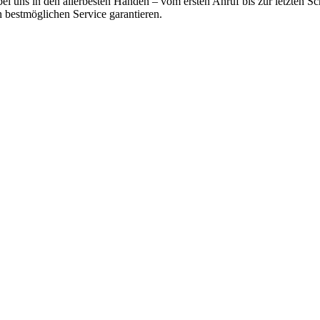
ei uns in den allerbesten Händen – vom ersten Anruf bis zur letzten Sc
 bestmöglichen Service garantieren.