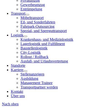
Privatumzug
Gewerbeumzug
Entrümpelung
Transport
Möbeltransport
Eil- und Sonderfahrten
Fuhrpark-Outsourcing
Spezial- und Sperrguttransport
Logistik
Krankenhaus- und Medizinlogistik
Lagerlogistik und Fulfillment
Baustellenlogistik
City-Logistik
Rollout / Rollback
Ausfall- und Urlaubsvertretung
Standorte
Karriere
Stellenanzeigen
Ausbildung
Management Trainee
Transportpartner werden
Kontakt
Über uns
Nach oben