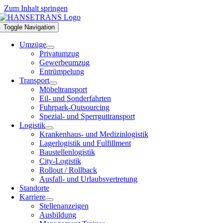
Zum Inhalt springen
Toggle Navigation
Umzüge
Privatumzug
Gewerbeumzug
Entrümpelung
Transport
Möbeltransport
Eil- und Sonderfahrten
Fuhrpark-Outsourcing
Spezial- und Sperrguttransport
Logistik
Krankenhaus- und Medizinlogistik
Lagerlogistik und Fulfillment
Baustellenlogistik
City-Logistik
Rollout / Rollback
Ausfall- und Urlaubsvertretung
Standorte
Karriere
Stellenanzeigen
Ausbildung