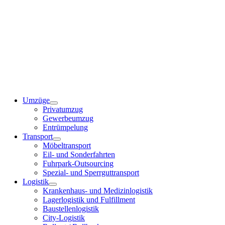
Umzüge
Privatumzug
Gewerbeumzug
Entrümpelung
Transport
Möbeltransport
Eil- und Sonderfahrten
Fuhrpark-Outsourcing
Spezial- und Sperrguttransport
Logistik
Krankenhaus- und Medizinlogistik
Lagerlogistik und Fulfillment
Baustellenlogistik
City-Logistik