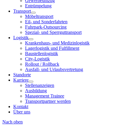
Gewerbeumzug
Entrümpelung
Transport
Möbeltransport
Eil- und Sonderfahrten
Fuhrpark-Outsourcing
Spezial- und Sperrguttransport
Logistik
Krankenhaus- und Medizinlogistik
Lagerlogistik und Fulfillment
Baustellenlogistik
City-Logistik
Rollout / Rollback
Ausfall- und Urlaubsvertretung
Standorte
Karriere
Stellenanzeigen
Ausbildung
Management Trainee
Transportpartner werden
Kontakt
Über uns
Nach oben